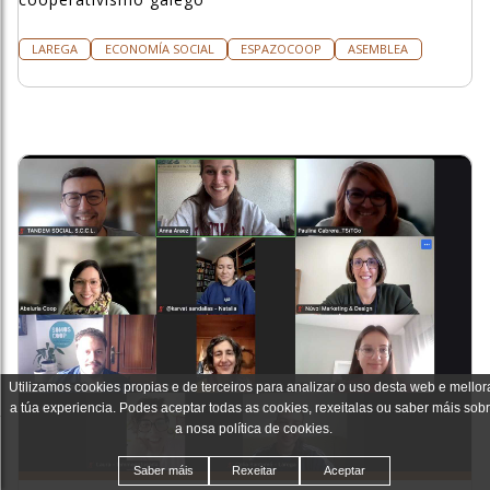
LAREGA
ECONOMÍA SOCIAL
ESPAZOCOOP
ASEMBLEA
Utilizamos cookies propias e de terceiros para analizar o uso desta web e mellor
a túa experiencia. Podes aceptar todas as cookies, rexeitalas ou saber máis sob
a nosa política de cookies.
Saber máis
Rexeitar
Aceptar