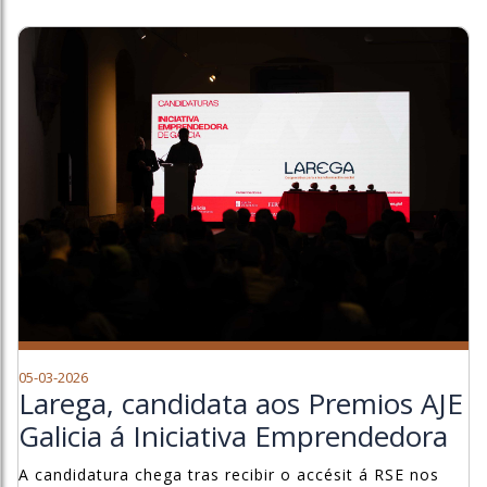
05-03-2026
Larega, candidata aos Premios AJE
Galicia á Iniciativa Emprendedora
A candidatura chega tras recibir o accésit á RSE nos